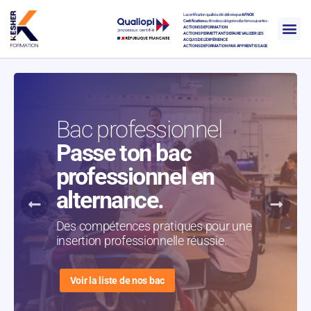
La certification qualité a été délivrée par
AFNOR
Certification
au titre des catégories d’actions suivantes :
ACTIONS DE FORMATION
ACTIONS PERMETTANT DE FAIRE VALIDER LES
ACQUIS DE L’EXPÉRIENCE
ACTIONS DE FORMATION PAR APPRENTISSAGE
Bac professionnel
Passe ton bac
professionnel en
alternance.
Des compétences pratiques pour une
insertion professionnelle réussie.
Voir la liste de nos bac