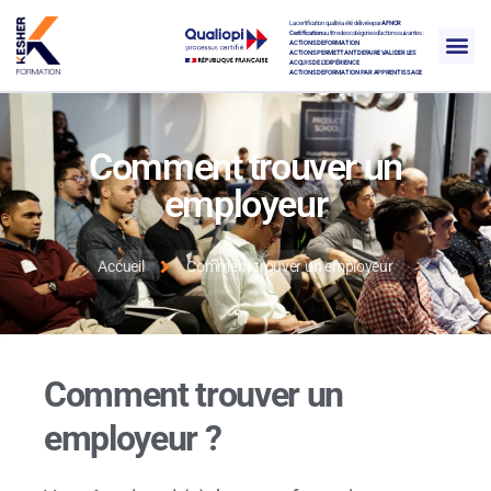
La certification qualité a été délivrée par
AFNOR
Certification
au titre des catégories d’actions suivantes :
ACTIONS DE FORMATION
ACTIONS PERMETTANT DE FAIRE VALIDER LES
ACQUIS DE L’EXPÉRIENCE
ACTIONS DE FORMATION PAR APPRENTISSAGE
Comment trouver un
employeur
Accueil
Comment trouver un employeur
Comment trouver un
employeur ?