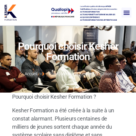
La certification qualité a été délivrée par
AFNOR
Certification
au titre des catégories d’actions suivantes :
ACTIONS DE FORMATION
ACTIONS PERMETTANT DE FAIRE VALIDER LES
ACQUIS DE L’EXPÉRIENCE
ACTIONS DE FORMATION PAR APPRENTISSAGE
Pourquoi choisir Kesher
Formation
Accueil
Pourquoi choisir Kesher Formation
Pourquoi choisir Kesher Formation ?
Kesher Formation a été créée à la suite à un
constat alarmant. Plusieurs centaines de
milliers de jeunes sortent chaque année du
système scolaire sans diplôme et sans