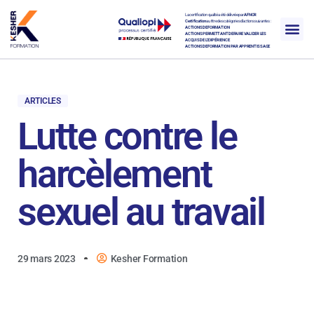
La certification qualité a été délivrée par
AFNOR
Certification
au titre des catégories d’actions suivantes :
ACTIONS DE FORMATION
ACTIONS PERMETTANT DE FAIRE VALIDER LES
ACQUIS DE L’EXPÉRIENCE
ACTIONS DE FORMATION PAR APPRENTISSAGE
ARTICLES
Lutte contre le
harcèlement
sexuel au travail
29 mars 2023
Kesher Formation