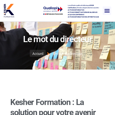
La certification qualité a été délivrée par
AFNOR
Certification
au titre des catégories d’actions suivantes :
ACTIONS DE FORMATION
ACTIONS PERMETTANT DE FAIRE VALIDER LES
ACQUIS DE L’EXPÉRIENCE
ACTIONS DE FORMATION PAR APPRENTISSAGE
Le mot du directeur
Accueil
Le mot du directeur
Kesher Formation : La
solution pour votre avenir