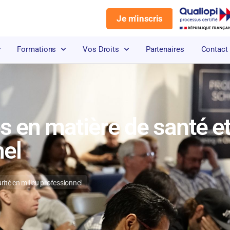
Je m'inscris
Formations
Vos Droits
Partenaires
Contact
s en matière de santé et
nel
rité en milieu professionnel