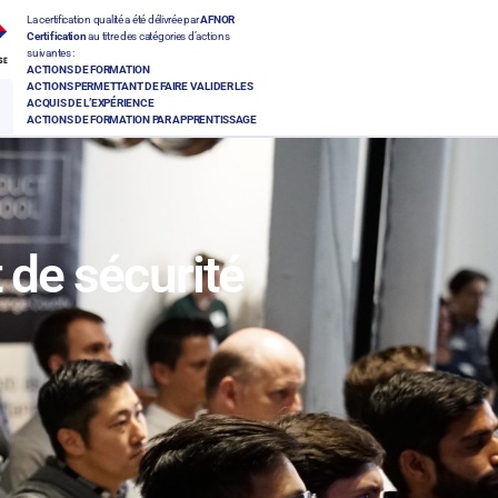
La certification qualité a été délivrée par
AFNOR
Certification
au titre des catégories d’actions
suivantes :
ACTIONS DE FORMATION
ACTIONS PERMETTANT DE FAIRE VALIDER LES
ACQUIS DE L’EXPÉRIENCE
ACTIONS DE FORMATION PAR APPRENTISSAGE
 de sécurité