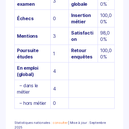
3
examen
globale
0%
Insertion
100,0
Échecs
0
métier
0%
Satisfacti
98,0
Mentions
3
on
0%
Poursuite
Retour
100,0
1
études
enquêtes
0%
En emploi
4
(global)
– dans le
4
métier
– hors métier
0
Statistiques nationales :
consulter
| Mise à jour : Septembre
2025