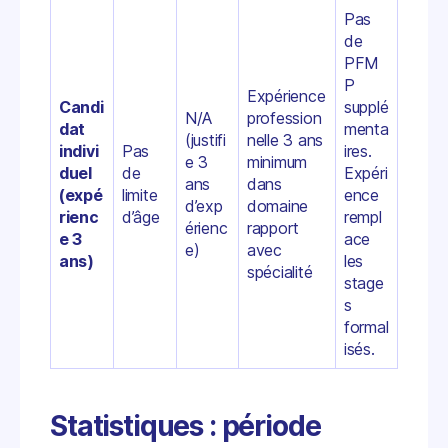
Pas
de
PFM
P
Expérience
Candi
supplé
N/A
profession
dat
menta
(justifi
nelle 3 ans
indivi
Pas
ires.
e 3
minimum
duel
de
Expéri
ans
dans
(expé
limite
ence
d’exp
domaine
rienc
d’âge
rempl
érienc
rapport
e 3
ace
e)
avec
ans)
les
spécialité
stage
s
formal
isés.
Statistiques : période