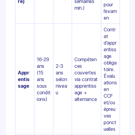
re)
semaines
pour
min.)
l’exam
en
Contr
at
d’appr
entiss
age
16-29
Compéten
obliga
ans
2-3
ces
toire.
Appr
(15
ans
couvertes
Évalu
entis
ans
selon
via contrat
ations
sage
sous
nivea
apprentiss
en
condit
u
age +
CCF
ions)
alternance
et/ou
épreu
ves
ponct
uelles