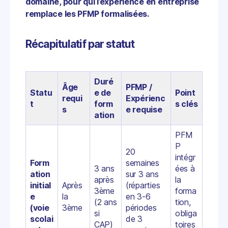
domaine, pour qui l’expérience en entreprise
remplace les PFMP formalisées.
Récapitulatif par statut
Duré
Âge
PFMP /
Statu
e de
Point
requi
Expérienc
t
form
s clés
s
e requise
ation
PFM
P
20
intégr
Form
semaines
3 ans
ées à
ation
sur 3 ans
après
la
initial
Après
(réparties
3ème
forma
e
la
en 3-6
(2 ans
tion,
(voie
3ème
périodes
si
obliga
scolai
de 3
CAP)
toires