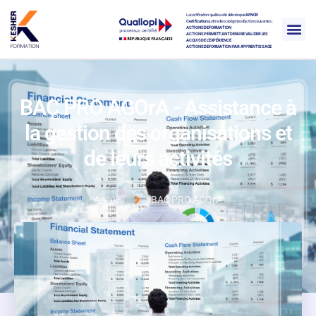
La certification qualité a été délivrée par
AFNOR
Certification
au titre des catégories d’actions suivantes :
ACTIONS DE FORMATION
ACTIONS PERMETTANT DE FAIRE VALIDER LES
ACQUIS DE L’EXPÉRIENCE
ACTIONS DE FORMATION PAR APPRENTISSAGE
BAC PRO AGOrA - Assistance à
la gestion des organisations et
de leurs activités
Accueil
BAC PRO AGOrA