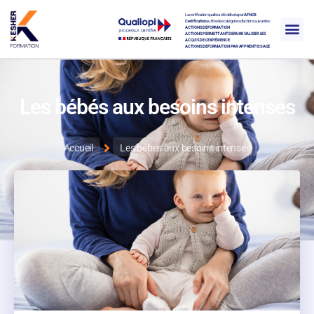
La certification qualité a été délivrée par
AFNOR
Certification
au titre des catégories d’actions suivantes :
ACTIONS DE FORMATION
ACTIONS PERMETTANT DE FAIRE VALIDER LES
ACQUIS DE L’EXPÉRIENCE
ACTIONS DE FORMATION PAR APPRENTISSAGE
Les bébés aux besoins intenses
Accueil
Les bébés aux besoins intenses